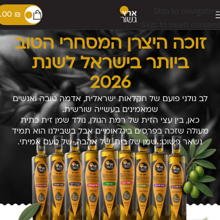
Skip to navigation
.00
₪
Skip to main content
זוכה היצרן המסחרי הטוב
ביותר בישראל לשנת
2026
לב גולני פועם של חקלאות ישראלית, אדמה טובה ואנשים
שמאמינים בעשייה שורשית.
כאן, בין עצי הזית של רמת הגולן, נולד שמן זית כתית
מעולה שזכה בפרסים בינלאומיים אבל בשבילנו הוא תמיד
נשאר פשוט: שמן של בית, של אהבה, של טעם אמיתי.