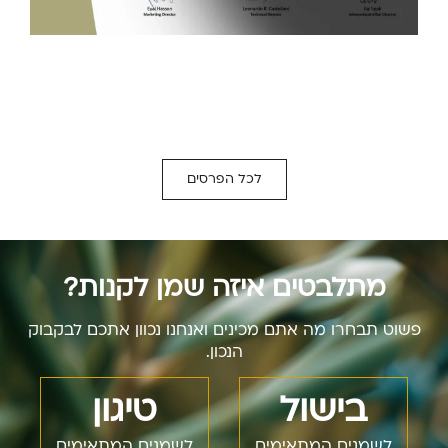
לכל הפרסים
2026
Grand Prestige
GOLD
מוריסקה
מתלבטים איזה שמן לקנות?
"טרה אוליבו"
פשוט תבחרו מה אתם מכינים ואנחנו נכוון אתכם לבקבוק
הנכון.
בישול
טיגון
לשמנים המתאימים
לשמנים המתאימים