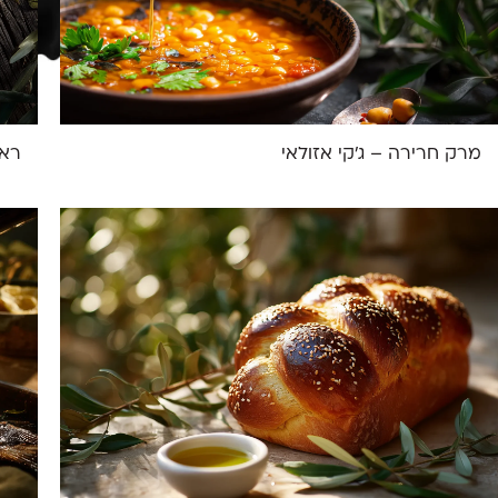
מרק חרירה – ג'קי אזולאי
ראג