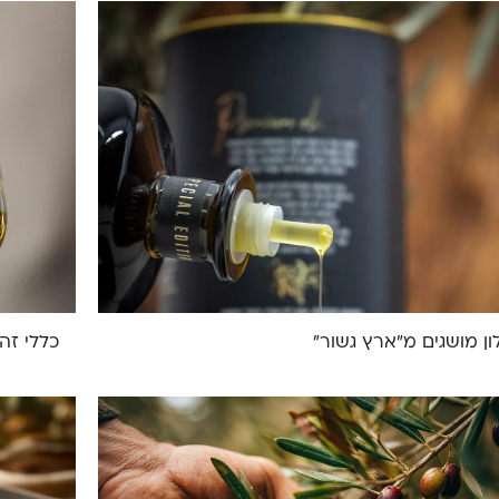
ון מושגים מ"ארץ גשור"
כללי זה