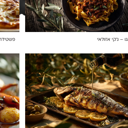
ו – ג'קי אזולאי
פשטידת 