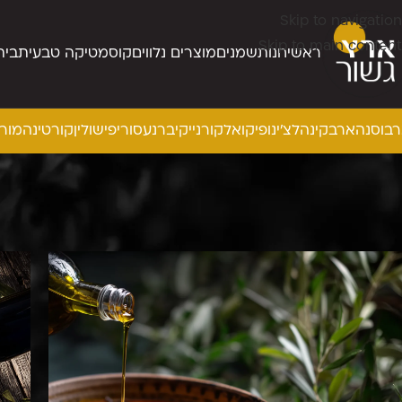
Skip to navigation
Skip to main content
ראשי
חנות
שמנים
מוצרים נלווים
קוסמטיקה טבעית
בית
בוסנה
ארבקינה
לצ’ינו
פיקואל
קורנייקי
ברנע
סורי
פישולין
קורטינה
מור