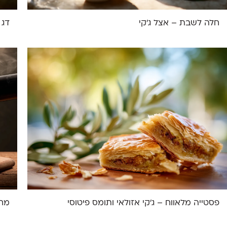
חלה לשבת – אצל ג'קי
דג 
פסטייה מלאווח – ג'קי אזולאי ותומס פיטוסי
מחמ