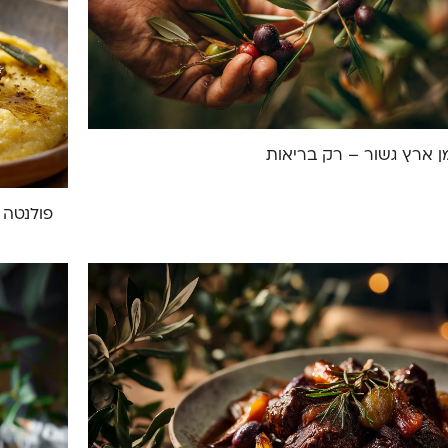
 ארץ גשור – רק בריאות
פולנטה 