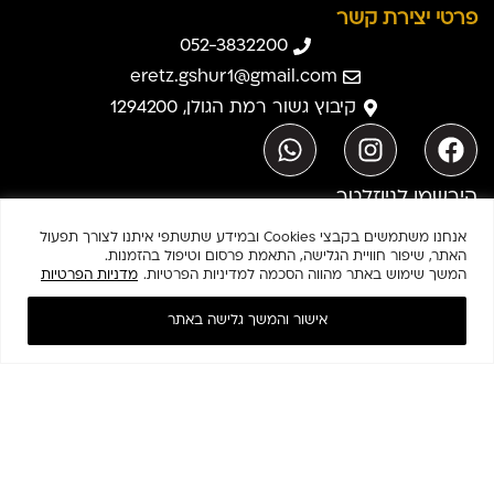
פרטי יצירת קשר
052-3832200
eretz.gshur1@gmail.com
קיבוץ גשור רמת הגולן, 1294200
הירשמו לניוזלטר
אנחנו משתמשים בקבצי Cookies ובמידע שתשתפי איתנו לצורך תפעול
האתר, שיפור חוויית הגלישה, התאמת פרסום וטיפול בהזמנות.
המשך שימוש באתר מהווה הסכמה למדיניות הפרטיות.
מדניות הפרטיות
הרשמה
מאשר/ת קבלת תוכן פרסומי
0
אישור והמשך גלישה באתר
חנות
עגלה
אזור אישי
כתבו לנו
בואו לבקר