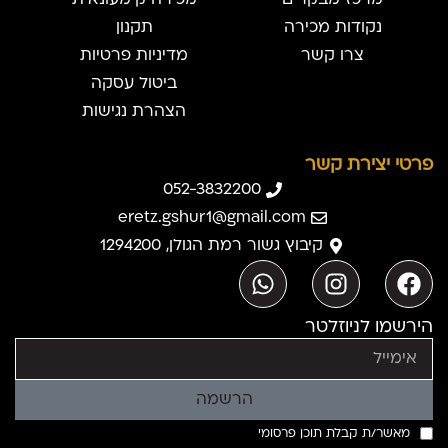
מרכז מבקרים
מכירה קימעונאית
נקודות מכירה
תקנון
צרו קשר
מדיניות פרטיות
ביטול עסקה
הצהרת נגישות
פרטי יצירת קשר
052-3832200
eretz.gshur1@gmail.com
קיבוץ גשור רמת הגולן, 1294200
הירשמו לניוזלטר
הרשמה
מאשר/ת קבלת תוכן פרסומי