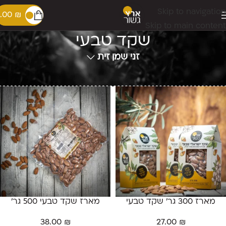
Skip to navigation
.00
₪
Skip to main content
שקד טבעי
זני שמן זית
עמוד הבית
חנות
שקד טבעי
מארז 300 גר' שקד טבעי
מארז שקד טבעי 500 גר’
38.00
₪
27.00
₪