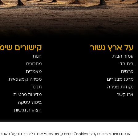
על ארץ גשור
קישורים שימו
עמוד הבית
חנות
בית בד
מתכונים
פרסים
מאמרים
מרכז מבקרים
מכירה קימעונאית
נקודות מכירה
תקנון
צרו קשר
מדיניות פרטיות
ביטול עסקה
הצהרת נגישות
אנחנו משתמשים בקבצי Cookies ובמידע שתשתפי איתנו לצורך תפעול האתר, שיפור חוויית הגלישה, התאמת פרסום וטיפול בהזמנות.