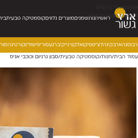
Skip to navigation
Skip to main content
ראשי
חנות
שמנים
מוצרים נלווים
קוסמטיקה טבעית
בית
בוסנה
ארבקינה
לצ’ינו
פיקואל
קורנייקי
ברנע
סורי
פישולין
קורטינה
מור
עמוד הבית
חנות
קוסמטיקה טבעית
סבון גרניום וכוכבי אניס