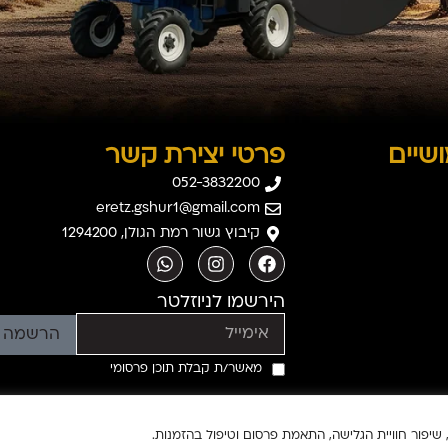
שיים
פרטי יצירת קשר
052-3832200
eretz.gshur1@gmail.com
קיבוץ גשור רמת הגולן, 1294200
הירשמו לניוזלטר
הרשמה
מאשר/ת קבלת תוכן פרסומי